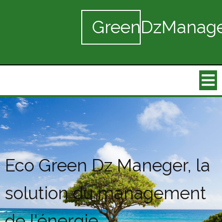
GreenDzManag
Eco
Green Dz Maneger, la
solution du management
de l'énergie